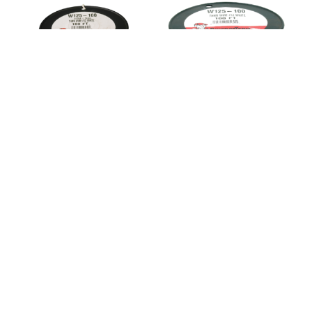
W125-100
W125-50