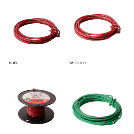
W122
W122-100