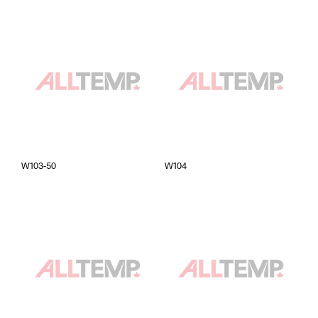
W103-50
W104