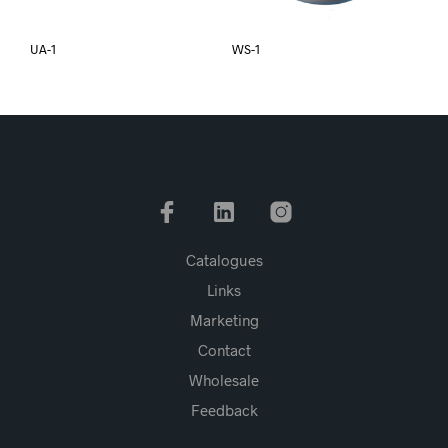
UA-1
WS-1
Catalogues
Links
Marketing
Contact
Wholesale
Feedback